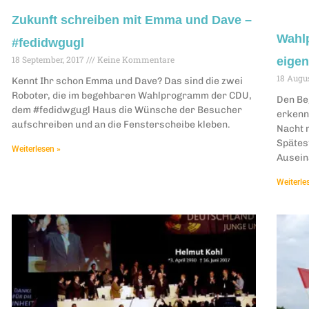
Zukunft schreiben mit Emma und Dave –
Wahlp
#fedidwgugl
18 September, 2017
Keine Kommentare
eige
18 Augu
Kennt Ihr schon Emma und Dave? Das sind die zwei
Roboter, die im begehbaren Wahlprogramm der CDU,
Den Be
dem #fedidwgugl Haus die Wünsche der Besucher
erkenn
aufschreiben und an die Fensterscheibe kleben.
Nacht m
Spätest
Weiterlesen »
Ausein
Weiterle