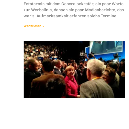
Fototermin mit dem Generalsekretär, ein paar Worte
zur Werbelinie, danach ein paar Medienberichte, das
war’s. Aufmerksamkeit erfahren solche Termine
Weiterlesen »