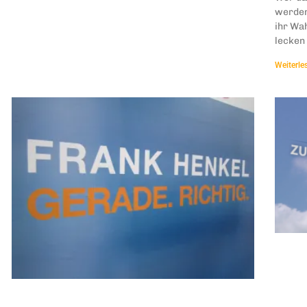
werden
ihr Wa
lecken 
Weiterle