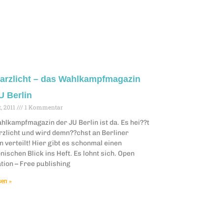
arzlicht – das Wahlkampfmagazin
U Berlin
, 2011
1 Kommentar
lkampfmagazin der JU Berlin ist da. Es hei??t
zlicht und wird demn??chst an Berliner
 verteilt! Hier gibt es schonmal einen
nischen Blick ins Heft. Es lohnt sich. Open
tion – Free publishing
sen »