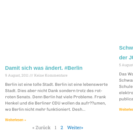
Schw
der J
5 August
Damit sich was ändert. #Berlin
Das Wah
9 August, 2011
Keine Kommentare
Schwar
Berlin ist eine tolle Stadt. Berlin ist eine lebenswerte
Schulen
Stadt. Dies aber nicht Dank sondern trotz des rot-
elektro
roten Senats. Denn Berlin hat viele Probleme. Frank
publica
Henkel und die Berliner CDU wollen da aufr??umen,
wo Berlin nicht mehr funktioniert. Desh…
Weiterle
Weiterlesen »
« Zurück
1
2
Weiter»