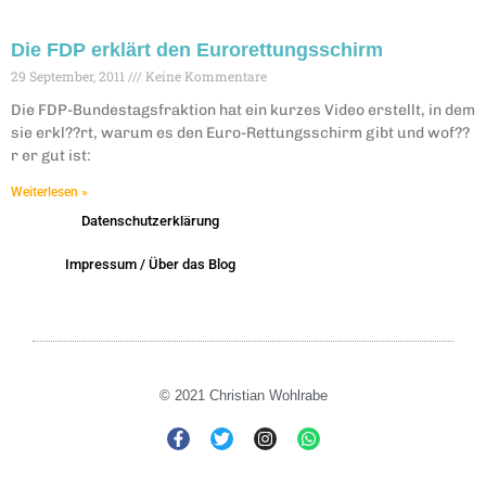
Die FDP erklärt den Eurorettungsschirm
29 September, 2011
Keine Kommentare
Die FDP-Bundestagsfraktion hat ein kurzes Video erstellt, in dem
sie erkl??rt, warum es den Euro-Rettungsschirm gibt und wof??
r er gut ist:
Weiterlesen »
Datenschutzerklärung
Impressum / Über das Blog
© 2021 Christian Wohlrabe
F
T
I
W
a
w
n
h
c
i
s
a
e
t
t
t