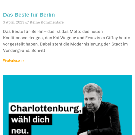
Das Beste für Berlin
3 April, 2023
Keine Kommentare
Das Beste für Berlin – das ist das Motto des neuen
Koalitionsvertrages, den Kai Wegner und Franziska Giffey heute
vorgestellt haben. Dabei steht die Modernisierung der Stadt im
Vordergrund. Schritt
Weiterlesen »