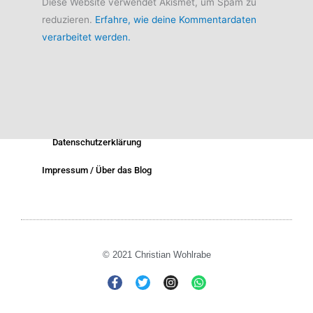
Diese Website verwendet Akismet, um Spam zu
reduzieren.
Erfahre, wie deine Kommentardaten
verarbeitet werden.
Datenschutzerklärung
Impressum / Über das Blog
© 2021 Christian Wohlrabe
F
T
I
W
a
w
n
h
c
i
s
a
e
t
t
t