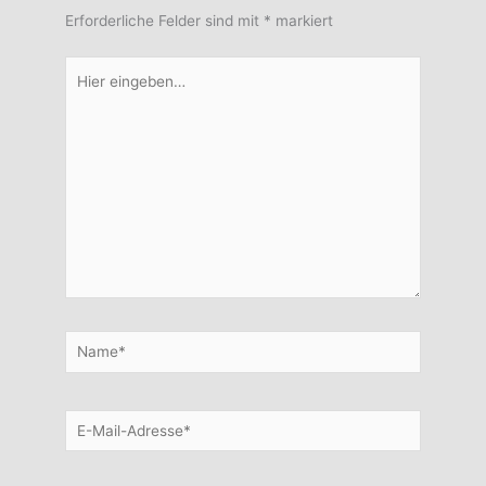
Erforderliche Felder sind mit
*
markiert
Hier
eingeben…
Name*
E-
Mail-
Adresse*