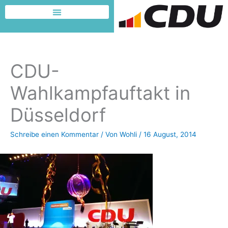
Zum
Inhalt
Dafür möchte ich kämpfen
springen
CDU-
Wahlkampfauftakt in
Düsseldorf
Schreibe einen Kommentar
/ Von
Wohli
/
16 August, 2014