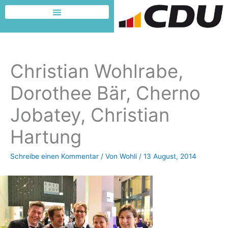
Zum
Inhalt
Dafür möchte ich kämpfen
springen
Christian Wohlrabe,
Dorothee Bär, Cherno
Jobatey, Christian
Hartung
Schreibe einen Kommentar
/ Von
Wohli
/
13 August, 2014