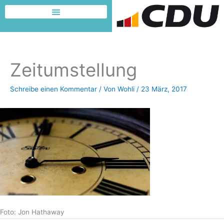
Zum
Inhalt
Dafür möchte ich kämpfen
springen
Zeitumstellung
Schreibe einen Kommentar
/ Von
Wohli
/
23 März, 2017
Foto: Jon Hathaway