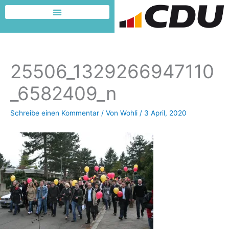
Zum
Inhalt
Dafür möchte ich kämpfen
springen
25506_1329266947110
_6582409_n
Schreibe einen Kommentar
/ Von
Wohli
/
3 April, 2020