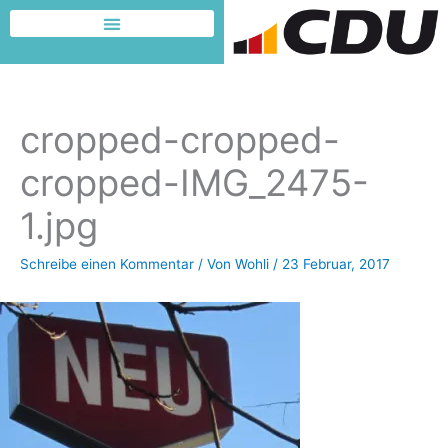
Zum
Inhalt
Dafür möchte ich kämpfen
springen
cropped-cropped-
cropped-IMG_2475-
1.jpg
Schreibe einen Kommentar
/ Von
Wohli
/
23 Februar, 2017