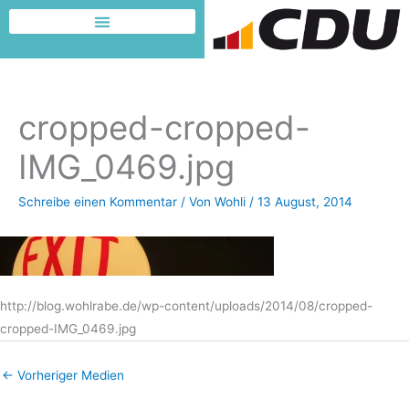
Zum
Inhalt
Dafür möchte ich kämpfen
springen
cropped-cropped-
IMG_0469.jpg
Schreibe einen Kommentar
/ Von
Wohli
/
13 August, 2014
http://blog.wohlrabe.de/wp-content/uploads/2014/08/cropped-
cropped-IMG_0469.jpg
←
Vorheriger Medien