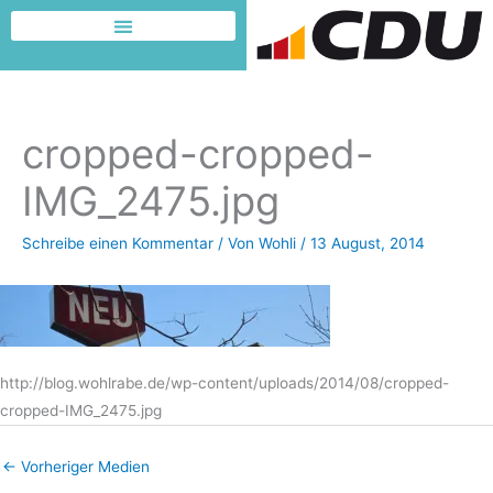
Zum
Inhalt
Dafür möchte ich kämpfen
springen
cropped-cropped-
IMG_2475.jpg
Schreibe einen Kommentar
/ Von
Wohli
/
13 August, 2014
http://blog.wohlrabe.de/wp-content/uploads/2014/08/cropped-
cropped-IMG_2475.jpg
←
Vorheriger Medien