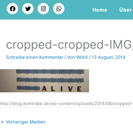
Zum
F
T
I
W
Home
Über
a
w
n
h
Inhalt
c
i
s
a
springen
e
t
t
t
b
t
a
s
o
e
g
a
o
r
r
p
cropped-cropped-IMG
k
a
p
m
Schreibe einen Kommentar
/ Von
Wohli
/
13 August, 2014
http://blog.wohlrabe.de/wp-content/uploads/2014/08/cropped
←
Vorheriger Medien