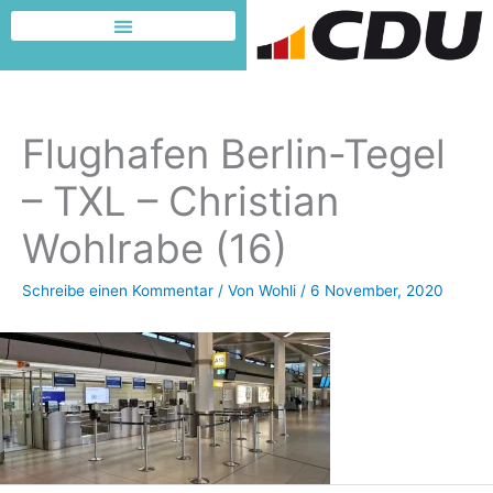
Zum
Inhalt
Dafür möchte ich kämpfen
springen
Flughafen Berlin-Tegel
– TXL – Christian
Wohlrabe (16)
Schreibe einen Kommentar
/ Von
Wohli
/
6 November, 2020