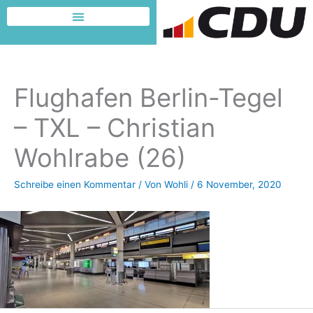
Zum
Inhalt
Dafür möchte ich kämpfen
springen
Flughafen Berlin-Tegel
– TXL – Christian
Wohlrabe (26)
Schreibe einen Kommentar
/ Von
Wohli
/
6 November, 2020