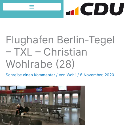
Zum
Inhalt
Dafür möchte ich kämpfen
springen
Flughafen Berlin-Tegel
– TXL – Christian
Wohlrabe (28)
Schreibe einen Kommentar
/ Von
Wohli
/
6 November, 2020