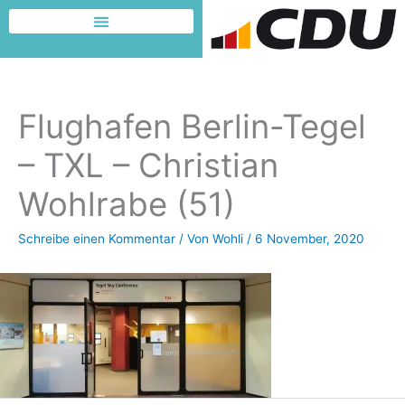
Zum
Inhalt
Dafür möchte ich kämpfen
springen
Flughafen Berlin-Tegel
– TXL – Christian
Wohlrabe (51)
Schreibe einen Kommentar
/ Von
Wohli
/
6 November, 2020