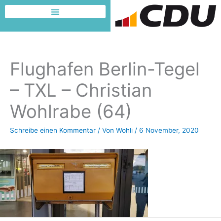
Zum
Inhalt
Dafür möchte ich kämpfen
springen
Flughafen Berlin-Tegel
– TXL – Christian
Wohlrabe (64)
Schreibe einen Kommentar
/ Von
Wohli
/
6 November, 2020