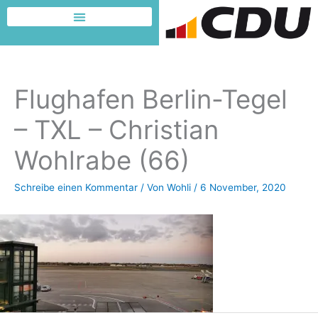
Zum
Inhalt
Dafür möchte ich kämpfen
springen
Flughafen Berlin-Tegel
– TXL – Christian
Wohlrabe (66)
Schreibe einen Kommentar
/ Von
Wohli
/
6 November, 2020