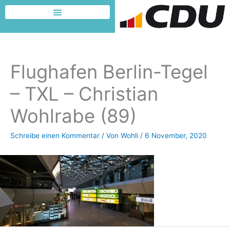
Zum
Inhalt
Dafür möchte ich kämpfen
springen
Flughafen Berlin-Tegel
– TXL – Christian
Wohlrabe (89)
Schreibe einen Kommentar
/ Von
Wohli
/
6 November, 2020