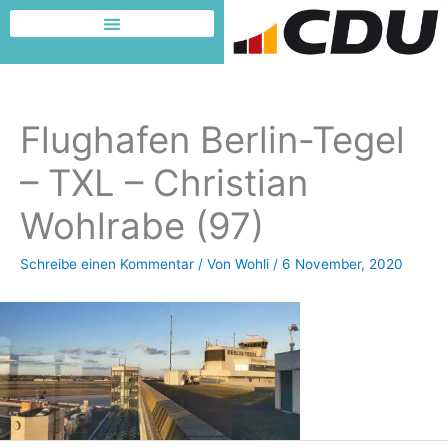
Zum
Inhalt
Dafür möchte ich kämpfen
springen
Flughafen Berlin-Tegel
– TXL – Christian
Wohlrabe (97)
Schreibe einen Kommentar
/ Von
Wohli
/
6 November, 2020