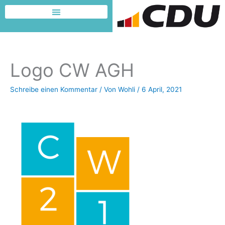
Zum
Inhalt
Dafür möchte ich kämpfen
springen
Logo CW AGH
Schreibe einen Kommentar
/ Von
Wohli
/
6 April, 2021