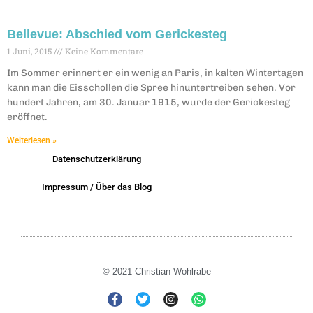
Bellevue: Abschied vom Gerickesteg
1 Juni, 2015
Keine Kommentare
Im Sommer erinnert er ein wenig an Paris, in kalten Wintertagen
kann man die Eisschollen die Spree hinuntertreiben sehen. Vor
hundert Jahren, am 30. Januar 1915, wurde der Gerickesteg
eröffnet.
Weiterlesen »
Datenschutzerklärung
Impressum / Über das Blog
© 2021 Christian Wohlrabe
F
T
I
W
a
w
n
h