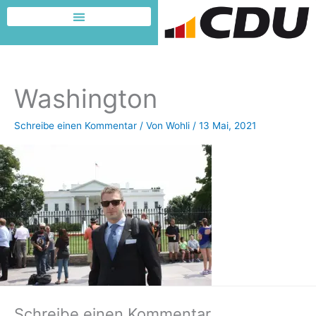
Zum
Inhalt
Dafür möchte ich kämpfen
springen
Washington
Schreibe einen Kommentar
/ Von
Wohli
/
13 Mai, 2021
Schreibe einen Kommentar