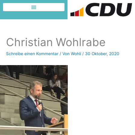
Zum
Inhalt
Dafür möchte ich kämpfen
springen
Christian Wohlrabe
Schreibe einen Kommentar
/ Von
Wohli
/
30 Oktober, 2020