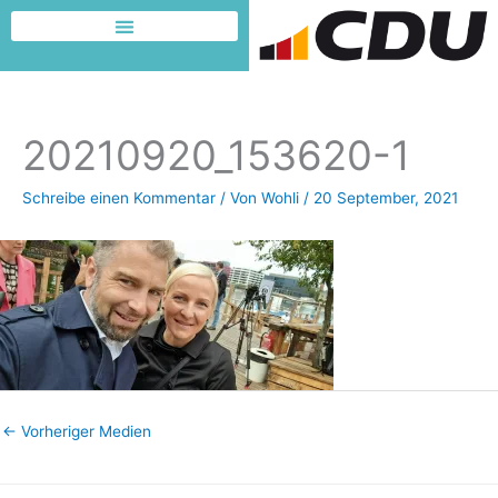
Zum
Inhalt
Dafür möchte ich kämpfen
springen
20210920_153620-1
Schreibe einen Kommentar
/ Von
Wohli
/
20 September, 2021
←
Vorheriger Medien