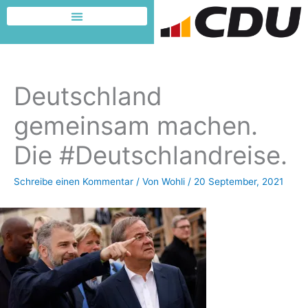
Zum
Inhalt
Dafür möchte ich kämpfen
springen
Deutschland
gemeinsam machen.
Die #Deutschlandreise.
Schreibe einen Kommentar
/ Von
Wohli
/
20 September, 2021