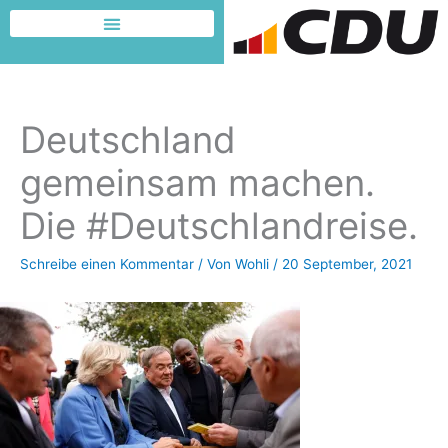
Zum
Inhalt
Dafür möchte ich kämpfen
springen
Deutschland
gemeinsam machen.
Die #Deutschlandreise.
Schreibe einen Kommentar
/ Von
Wohli
/
20 September, 2021