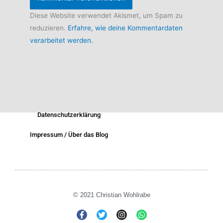
Diese Website verwendet Akismet, um Spam zu
reduzieren.
Erfahre, wie deine Kommentardaten
verarbeitet werden.
Datenschutzerklärung
Impressum / Über das Blog
© 2021 Christian Wohlrabe
F
T
I
W
a
w
n
h