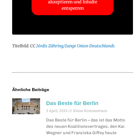
akzeptieren und Inhalte
entsperren
Titelbild: CC
Jördis Zähring/Junge Union Deutschlands
Ähnliche Beiträge
Das Beste für Berlin
3 April, 2023
Keine Kommentare
Das Beste für Berlin – das ist das Motto
des neuen Koalitionsvertrages, den Kai
Wegner und Franziska Giffey heute