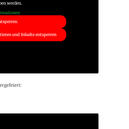
ben werden.
ormationen
ntsperren
tieren und Inhalte entsperren
rgefeiert: