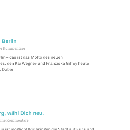
 Berlin
e Kommentare
lin – das ist das Motto des neuen
ges, den Kai Wegner und Franziska Giffey heute
. Dabei
g, wähl Dich neu.
ine Kommentare
in ist möglich! Wir bringen die Stadt auf Kurs und