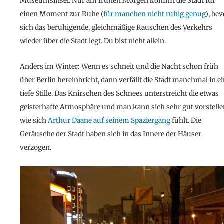
Museumsinsel. Nur am frühen Morgen kommt die Stadt für
einen Moment zur Ruhe (
für manchen nicht ruhig genug
), bev
sich das beruhigende, gleichmäßige Rauschen des Verkehrs
wieder über die Stadt legt. Du bist nicht allein.
Anders im Winter: Wenn es schneit und die Nacht schon früh
über Berlin hereinbricht, dann verfällt die Stadt manchmal in e
tiefe Stille. Das Knirschen des Schnees unterstreicht die etwas
geisterhafte Atmosphäre und man kann sich sehr gut vorstell
wie sich
Arthur Daane auf seinem Spaziergang
fühlt. Die
Geräusche der Stadt haben sich in das Innere der Häuser
verzogen.